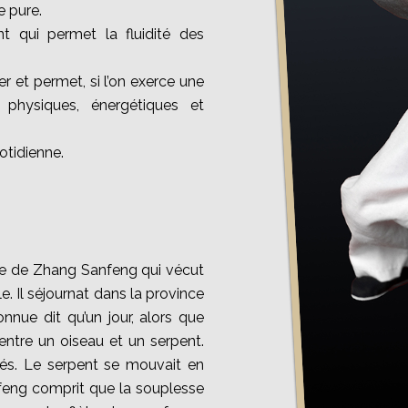
e pure.
t qui permet la fluidité des
r et permet, si l’on exerce une
 physiques, énergétiques et
otidienne.
age de Zhang Sanfeng qui vécut
le. Il séjournat dans la province
nue dit qu’un jour, alors que
 entre un oiseau et un serpent.
és. Le serpent se mouvait en
feng comprit que la souplesse