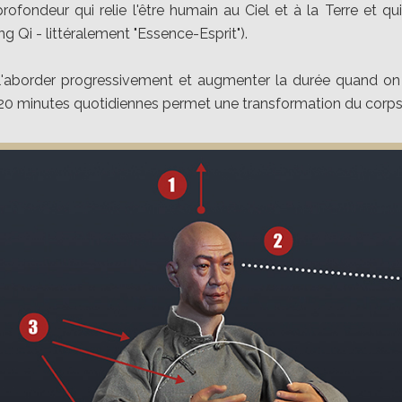
ondeur qui relie l'être humain au Ciel et à la Terre et qui
ing Qi - littéralement "Essence-Esprit").
 l'aborder progressivement et augmenter la durée quand on 
0 minutes quotidiennes permet une transformation du corps de