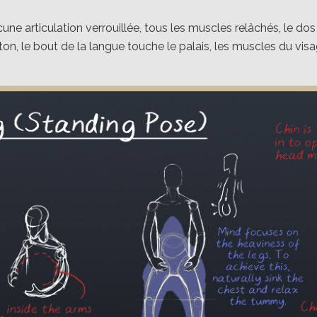
cune articulation verrouillée, tous les muscles relâchés, le dos 
ton, le bout de la langue touche le palais, les muscles du vis