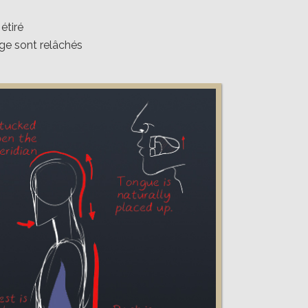
étiré
age sont relâchés